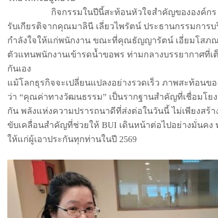
กิจกรรมในปีนี้สะท้อนหัวใจสำคัญขององค์กร ด้
รับเกียรติจากคุณมาลินี เลี่ยวไพรัตน์ ประธานกรรมกา
กำลังใจให้แก่พนักงาน ขณะที่คุณธัญญารัตน์ เอี่ยมโสภณ
ตัวแทนพนักงานเข้ารดน้ำขอพร ท่ามกลางบรรยากาศที่เต
กันเอง
แม้โลกธุรกิจจะเปลี่ยนแปลงอย่างรวดเร็ว ภาพสะท้อนขอ
ว่า “คุณค่าทางวัฒนธรรม” เป็นรากฐานสำคัญที่เชื่อมโยง
กัน พลังแห่งความปรารถนาดีที่ส่งต่อในวันนี้ ไม่เพียงสร
ขับเคลื่อนสำคัญที่ช่วยให้ BUI เดินหน้าต่อไปอย่างมั่นคง พ
ให้แก่ผู้เอาประกันทุกท่านในปี 2569