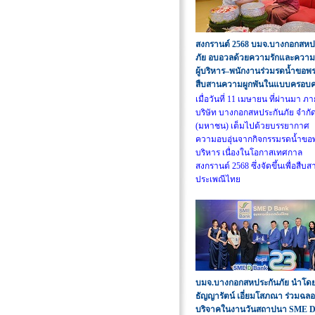
สงกรานต์ 2568 บมจ.บางกอกสหป
ภัย อบอวลด้วยความรักและความอ
ผู้บริหาร–พนักงานร่วมรดน้ำขอพ
สืบสานความผูกพันในแบบครอบค
เมื่อวันที่ 11 เมษายน ที่ผ่านมา ภ
บริษัท บางกอกสหประกันภัย จำกั
(มหาชน) เต็มไปด้วยบรรยากาศ
ความอบอุ่นจากกิจกรรมรดน้ำขอพร
บริหาร เนื่องในโอกาสเทศกาล
สงกรานต์ 2568 ซึ่งจัดขึ้นเพื่อสืบส
ประเพณีไทย
บมจ.บางกอกสหประกันภัย นำโด
ธัญญารัตน์ เอี่ยมโสภณา ร่วมฉล
บริจาคในงานวันสถาปนา SME D